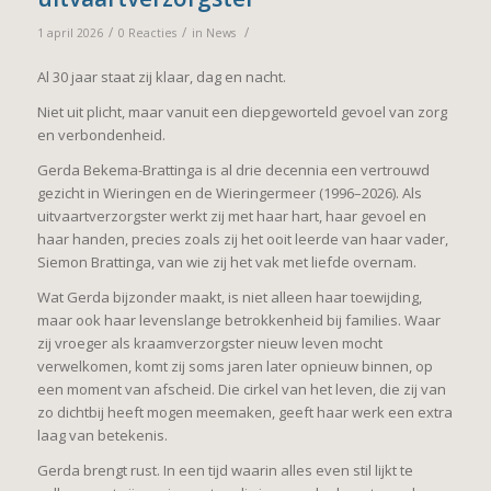
/
/
/
1 april 2026
0 Reacties
in
News
Al 30 jaar staat zij klaar, dag en nacht.
Niet uit plicht, maar vanuit een diepgeworteld gevoel van zorg
en verbondenheid.
Gerda Bekema-Brattinga is al drie decennia een vertrouwd
gezicht in Wieringen en de Wieringermeer (1996–2026). Als
uitvaartverzorgster werkt zij met haar hart, haar gevoel en
haar handen, precies zoals zij het ooit leerde van haar vader,
Siemon Brattinga, van wie zij het vak met liefde overnam.
Wat Gerda bijzonder maakt, is niet alleen haar toewijding,
maar ook haar levenslange betrokkenheid bij families. Waar
zij vroeger als kraamverzorgster nieuw leven mocht
verwelkomen, komt zij soms jaren later opnieuw binnen, op
een moment van afscheid. Die cirkel van het leven, die zij van
zo dichtbij heeft mogen meemaken, geeft haar werk een extra
laag van betekenis.
Gerda brengt rust. In een tijd waarin alles even stil lijkt te