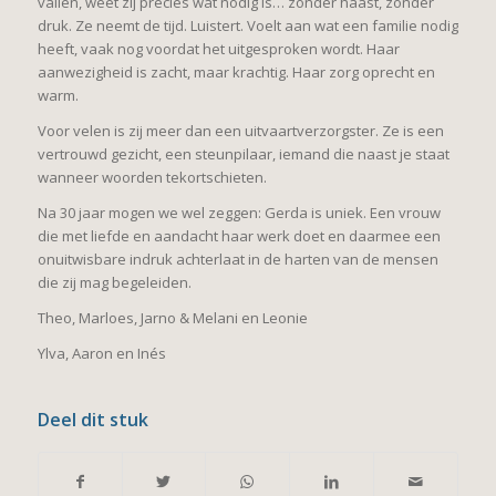
vallen, weet zij precies wat nodig is… zonder haast, zonder
druk. Ze neemt de tijd. Luistert. Voelt aan wat een familie nodig
heeft, vaak nog voordat het uitgesproken wordt. Haar
aanwezigheid is zacht, maar krachtig. Haar zorg oprecht en
warm.
Voor velen is zij meer dan een uitvaartverzorgster. Ze is een
vertrouwd gezicht, een steunpilaar, iemand die naast je staat
wanneer woorden tekortschieten.
Na 30 jaar mogen we wel zeggen: Gerda is uniek. Een vrouw
die met liefde en aandacht haar werk doet en daarmee een
onuitwisbare indruk achterlaat in de harten van de mensen
die zij mag begeleiden.
Theo, Marloes, Jarno & Melani en Leonie
Ylva, Aaron en Inés
Deel dit stuk